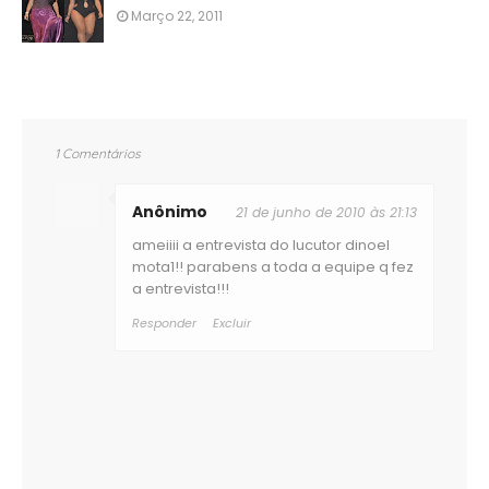
Março 22, 2011
1 Comentários
Anônimo
21 de junho de 2010 às 21:13
ameiiii a entrevista do lucutor dinoel
mota1!! parabens a toda a equipe q fez
a entrevista!!!
Responder
Excluir