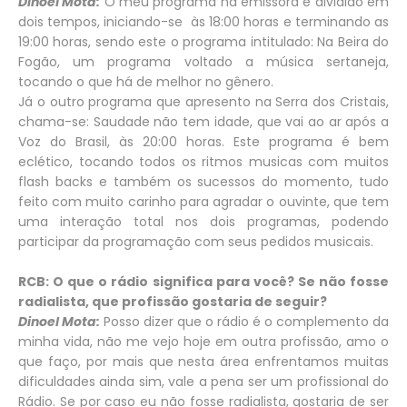
Dinoel Mota:
O meu programa na emissora é dividido em
dois tempos, iniciando-se às 18:00 horas e terminando as
19:00 horas, sendo este o programa intitulado: Na Beira do
Fogão, um programa voltado a música sertaneja,
tocando o que há de melhor no gênero.
Já o outro programa que apresento na Serra dos Cristais,
chama-se: Saudade não tem idade, que vai ao ar após a
Voz do Brasil, às 20:00 horas. Este programa é bem
eclético, tocando todos os ritmos musicas com muitos
flash backs e também os sucessos do momento, tudo
feito com muito carinho para agradar o ouvinte, que tem
uma interação total nos dois programas, podendo
participar da programação com seus pedidos musicais.
RCB: O que o rádio significa para você? Se não fosse
radialista, que profissão gostaria de seguir?
Dinoel Mota:
Posso dizer que o rádio é o complemento da
minha vida, não me vejo hoje em outra profissão, amo o
que faço, por mais que nesta área enfrentamos muitas
dificuldades ainda sim, vale a pena ser um profissional do
Rádio. Se por caso eu não fosse radialista, gostaria de ser