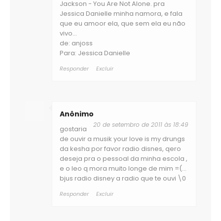
Jackson - You Are Not Alone. pra
Jessica Danielle minha namora, e fala
que eu amoor ela, que sem ela eu não
vivo...
de: anjoss
Para: Jessica Danielle
Responder
Excluir
Anônimo
20 de setembro de 2011 às 18:49
gostaria
de ouvir a musik your love is my drungs
da kesha por favor radio disnes, qero
deseja pra o pessoal da minha escola ,
e o leo q mora muito longe de mim =(...
bjus radio disney a radio que te ouvi \0
Responder
Excluir