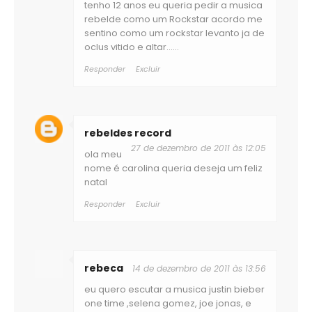
tenho 12 anos eu queria pedir a musica
rebelde como um Rockstar acordo me
sentino como um rockstar levanto ja de
oclus vitido e altar......
Responder
Excluir
rebeldes record
27 de dezembro de 2011 às 12:05
ola meu
nome é carolina queria deseja um feliz
natal
Responder
Excluir
rebeca
14 de dezembro de 2011 às 13:56
eu quero escutar a musica justin bieber
one time ,selena gomez, joe jonas, e