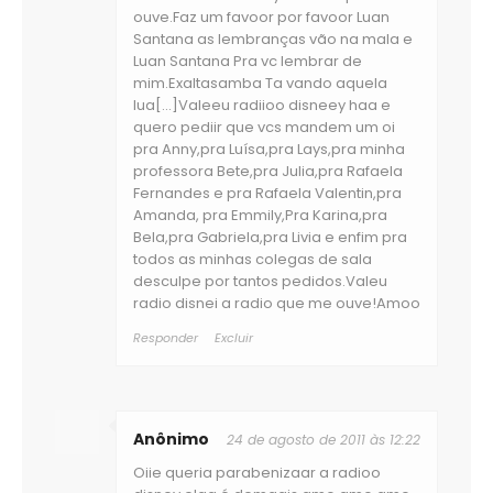
ouve.Faz um favoor por favoor Luan
Santana as lembranças vão na mala e
Luan Santana Pra vc lembrar de
mim.Exaltasamba Ta vando aquela
lua[...]Valeeu radiioo disneey haa e
quero pediir que vcs mandem um oi
pra Anny,pra Luísa,pra Lays,pra minha
professora Bete,pra Julia,pra Rafaela
Fernandes e pra Rafaela Valentin,pra
Amanda, pra Emmily,Pra Karina,pra
Bela,pra Gabriela,pra Livia e enfim pra
todos as minhas colegas de sala
desculpe por tantos pedidos.Valeu
radio disnei a radio que me ouve!Amoo
Responder
Excluir
Anônimo
24 de agosto de 2011 às 12:22
Oiie queria parabenizaar a radioo