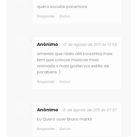
quero escutar paramore
Responder
Excluir
Anônimo
17 de agosto de 2011 às 19:59
ameiiiiiiii que rádio até boazinha mais
tem que colocar músicas masi
animada s mais gostei vcs estão de
parabens :)
Responder
Excluir
Anônimo
15 de agosto de 2011 às 07:57
Eu Quero ouvir Bruno marks
Responder
Excluir