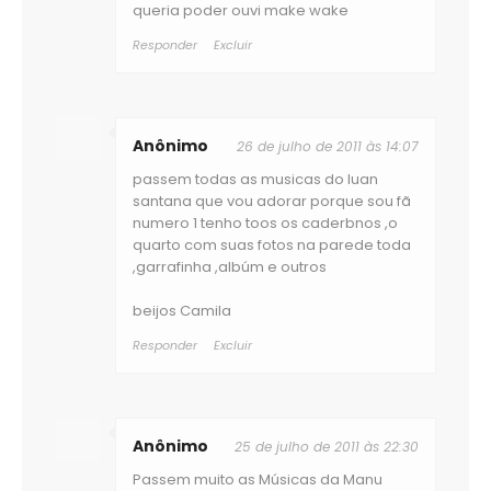
queria poder ouvi make wake
Responder
Excluir
Anônimo
26 de julho de 2011 às 14:07
passem todas as musicas do luan
santana que vou adorar porque sou fã
numero 1 tenho toos os caderbnos ,o
quarto com suas fotos na parede toda
,garrafinha ,albúm e outros
beijos Camila
Responder
Excluir
Anônimo
25 de julho de 2011 às 22:30
Passem muito as Músicas da Manu