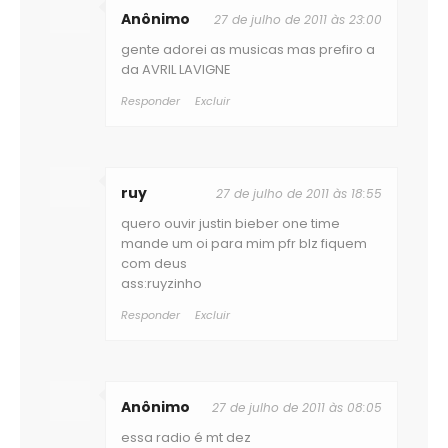
Anônimo
27 de julho de 2011 às 23:00
gente adorei as musicas mas prefiro a
da AVRIL LAVIGNE
Responder
Excluir
ruy
27 de julho de 2011 às 18:55
quero ouvir justin bieber one time
mande um oi para mim pfr blz fiquem
com deus
ass:ruyzinho
Responder
Excluir
Anônimo
27 de julho de 2011 às 08:05
essa radio é mt dez