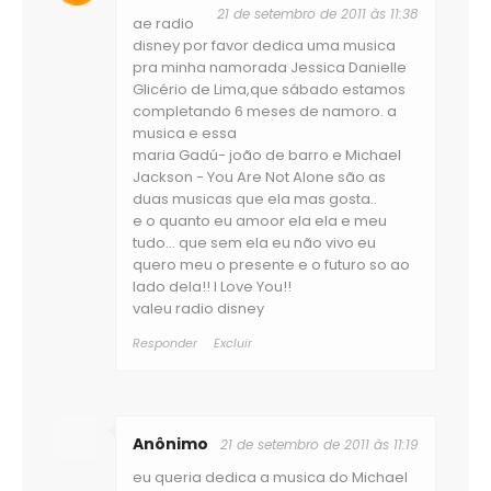
21 de setembro de 2011 às 11:38
ae radio
disney por favor dedica uma musica
pra minha namorada Jessica Danielle
Glicério de Lima,que sábado estamos
completando 6 meses de namoro. a
musica e essa
maria Gadú- joão de barro e Michael
Jackson - You Are Not Alone são as
duas musicas que ela mas gosta..
e o quanto eu amoor ela ela e meu
tudo... que sem ela eu não vivo eu
quero meu o presente e o futuro so ao
lado dela!! I Love You!!
valeu radio disney
Responder
Excluir
Anônimo
21 de setembro de 2011 às 11:19
eu queria dedica a musica do Michael