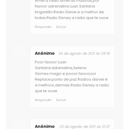
Amei a radio amei as músicas,por
favoor adrenalina Luan Santana
brigadão.Radio Disnei e a melhor de
todas.Radio Disney a radio que te ouve.
Responder
Excluir
Anônimo
24 de agosto de 2011 às 08:18
Poor favoor Luan
Santana:adrenalina,Selena
Gomez:magic e pooor favoooor
Replace:ponto de paz.Radioo disneii é
a melhoor,demais.Radio Disney a radio
que te ouve.
Responder
Excluir
Anônimo
23 de agosto de 2011 às 21:37