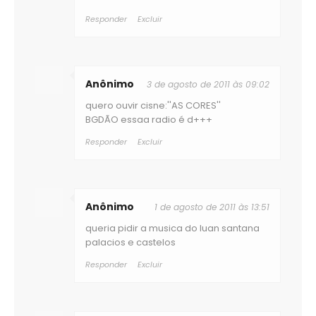
Responder
Excluir
Anônimo
3 de agosto de 2011 às 09:02
quero ouvir cisne:''AS CORES''
BGDÃO essaa radio é d+++
Responder
Excluir
Anônimo
1 de agosto de 2011 às 13:51
queria pidir a musica do luan santana
palacios e castelos
Responder
Excluir