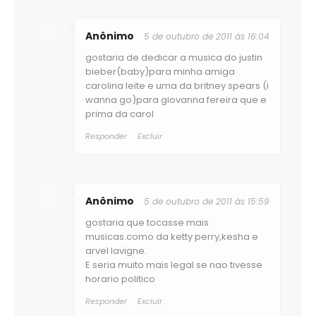
Anônimo
5 de outubro de 2011 às 16:04
gostaria de dedicar a musica do justin
bieber(baby)para minha amiga
carolina leite e uma da britney spears (i
wanna go)para giovanna fereira que e
prima da carol
Responder
Excluir
Anônimo
5 de outubro de 2011 às 15:59
gostaria que tocasse mais
musicas.como da ketty perry,kesha e
arvel lavigne.
E seria muito mais legal se nao tivesse
horario politico
Responder
Excluir