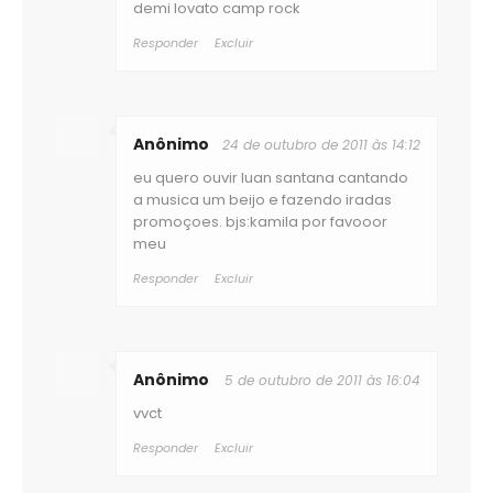
demi lovato camp rock
Responder
Excluir
Anônimo
24 de outubro de 2011 às 14:12
eu quero ouvir luan santana cantando
a musica um beijo e fazendo iradas
promoçoes. bjs:kamila por favooor
meu
Responder
Excluir
Anônimo
5 de outubro de 2011 às 16:04
vvct
Responder
Excluir