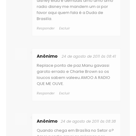
disney elaa é demaais amo amo amo
radio disney me mandem um oi por
favor aqui quem fala é a Duda de
Brasilía.
Responder
Excluir
Anônimo
24 de agosto de 2011 às 08:41
Replace ponto de paz.Manu gavassi
garoto errado e Charlie Brown so os
loucos sabem valeeu.AMOO A RADIO
QUE ME OUVE.
Responder
Excluir
Anônimo
24 de agosto de 2011 às 08:38
Quando chega em Brasília no Setor o?