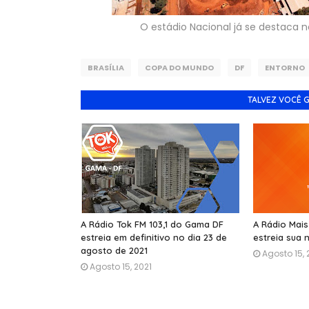
O estádio Nacional já se destaca no 
BRASÍLIA
COPA DO MUNDO
DF
ENTORNO
TALVEZ VOCÊ 
A Rádio Tok FM 103,1 do Gama DF
A Rádio Mais 
estreia em definitivo no dia 23 de
estreia sua
agosto de 2021
Agosto 15, 
Agosto 15, 2021