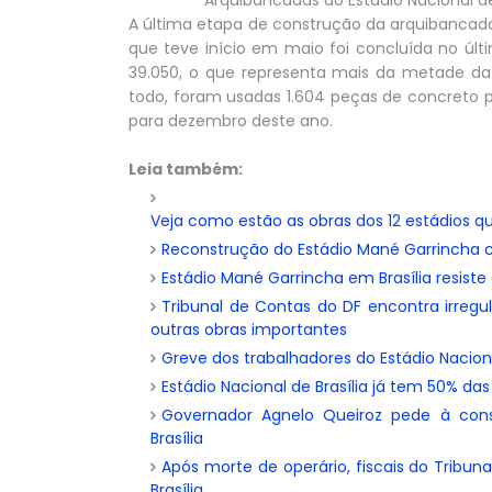
Arquibancadas do Estádio Nacional de
A última etapa de construção da arquibancada 
que teve início em maio foi concluída no úl
39.050, o que representa mais da metade da 
todo, foram usadas 1.604 peças de concreto pa
para dezembro deste ano.
Leia também:
Veja como estão as obras dos 12 estádios q
Reconstrução do Estádio Mané Garrincha c
Estádio Mané Garrincha em Brasília resiste
Tribunal de Contas do DF encontra irregul
outras obras importantes
Greve dos trabalhadores do Estádio Naciona
Estádio Nacional de Brasília já tem 50% da
Governador Agnelo Queiroz pede à cons
Brasília
Após morte de operário, fiscais do Tribun
Brasília