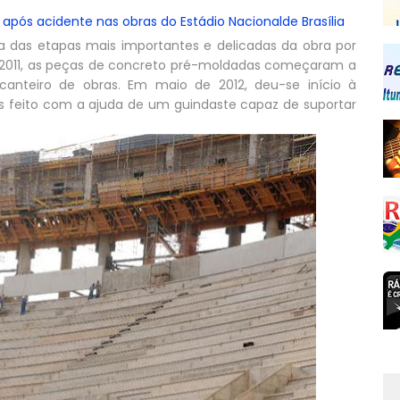
após acidente nas obras do Estádio Nacionalde Brasília
das etapas mais importantes e delicadas da obra por
2011, as peças de concreto pré-moldadas começaram a
canteiro de obras. Em maio de 2012, deu-se início à
 feito com a ajuda de um guindaste capaz de suportar