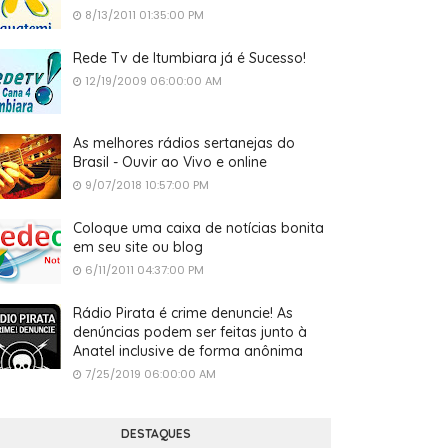
8/13/2011 01:35:00 PM
Rede Tv de Itumbiara já é Sucesso!
12/19/2009 06:00:00 AM
As melhores rádios sertanejas do
Brasil - Ouvir ao Vivo e online
9/07/2018 10:57:00 PM
Coloque uma caixa de notícias bonita
em seu site ou blog
6/11/2011 04:37:00 PM
Rádio Pirata é crime denuncie! As
denúncias podem ser feitas junto à
Anatel inclusive de forma anônima
7/25/2019 06:00:00 AM
DESTAQUES