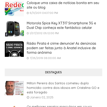
Coloque uma caixa de notícias bonita em seu
site ou blog
6/11/2011 04:37:00 PM
Motorola Spice Key XT317 Smartphone 3G e
Dual Chip conheça este fantástico celular
1/07/2012 05:12:00 PM
Rádio Pirata é crime denuncie! As denúncias
podem ser feitas junto à Anatel inclusive de
forma anônima
7/25/2019 06:00:00 AM
DESTAQUES
Milton Pereira dos Santos cometeu duplo
homicídio contra dois idosos em Cristalina GO e
está foragido
Janeiro 02, 2025
Os melhores sapatos masculinos em couro