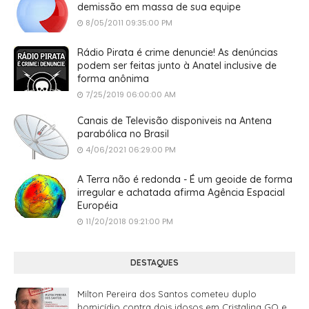
demissão em massa de sua equipe
8/05/2011 09:35:00 PM
Rádio Pirata é crime denuncie! As denúncias
podem ser feitas junto à Anatel inclusive de
forma anônima
7/25/2019 06:00:00 AM
Canais de Televisão disponiveis na Antena
parabólica no Brasil
4/06/2021 06:29:00 PM
A Terra não é redonda - É um geoide de forma
irregular e achatada afirma Agência Espacial
Européia
11/20/2018 09:21:00 PM
DESTAQUES
Milton Pereira dos Santos cometeu duplo
homicídio contra dois idosos em Cristalina GO e