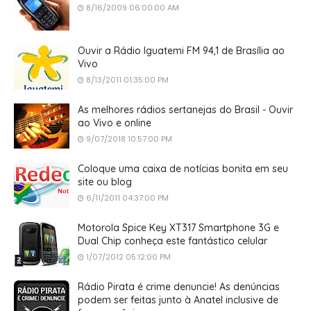
8/16/2009 06:00:00 AM
Ouvir a Rádio Iguatemi FM 94,1 de Brasília ao
Vivo
8/13/2011 01:35:00 PM
As melhores rádios sertanejas do Brasil - Ouvir
ao Vivo e online
9/07/2018 10:57:00 PM
Coloque uma caixa de notícias bonita em seu
site ou blog
6/11/2011 04:37:00 PM
Motorola Spice Key XT317 Smartphone 3G e
Dual Chip conheça este fantástico celular
1/07/2012 05:12:00 PM
Rádio Pirata é crime denuncie! As denúncias
podem ser feitas junto à Anatel inclusive de