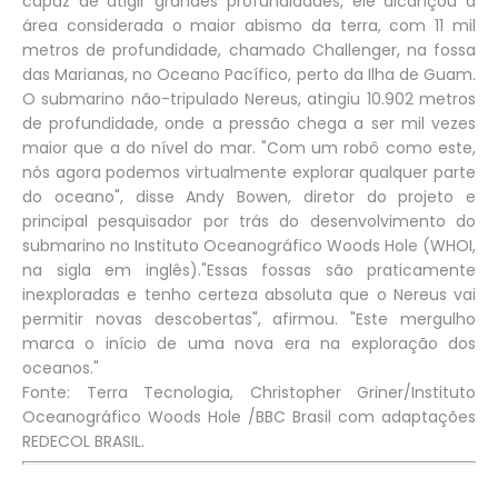
capaz de atigir grandes profundidades, ele alcançou a
área considerada o maior abismo da terra, com 11 mil
metros de profundidade, chamado Challenger, na fossa
das Marianas, no Oceano Pacífico, perto da Ilha de Guam.
O submarino não-tripulado Nereus, atingiu 10.902 metros
de profundidade, onde a pressão chega a ser mil vezes
maior que a do nível do mar. "Com um robô como este,
nós agora podemos virtualmente explorar qualquer parte
do oceano", disse Andy Bowen, diretor do projeto e
principal pesquisador por trás do desenvolvimento do
submarino no Instituto Oceanográfico Woods Hole (WHOI,
na sigla em inglês)."Essas fossas são praticamente
inexploradas e tenho certeza absoluta que o Nereus vai
permitir novas descobertas", afirmou. "Este mergulho
marca o início de uma nova era na exploração dos
oceanos."
Fonte: Terra Tecnologia, Christopher Griner/Instituto
Oceanográfico Woods Hole /BBC Brasil com adaptações
REDECOL BRASIL.