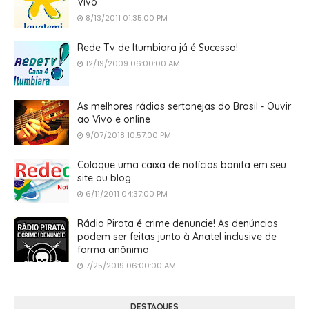
Vivo
8/13/2011 01:35:00 PM
Rede Tv de Itumbiara já é Sucesso!
12/19/2009 06:00:00 AM
As melhores rádios sertanejas do Brasil - Ouvir
ao Vivo e online
9/07/2018 10:57:00 PM
Coloque uma caixa de notícias bonita em seu
site ou blog
6/11/2011 04:37:00 PM
Rádio Pirata é crime denuncie! As denúncias
podem ser feitas junto à Anatel inclusive de
forma anônima
7/25/2019 06:00:00 AM
DESTAQUES