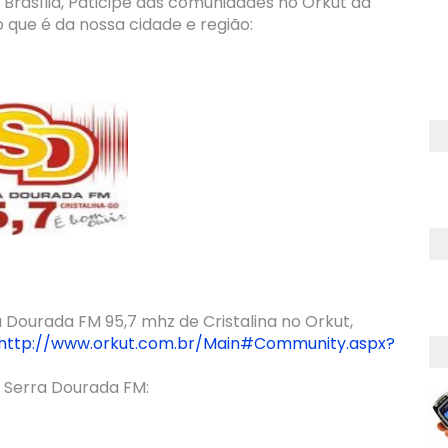
 Brasília, Paticipe das comunidades no Orkut da
 que é da nossa cidade e região:
 Dourada FM 95,7 mhz de Cristalina no Orkut,
http://www.orkut.com.br/Main#Community.aspx?
 Serra Dourada FM: