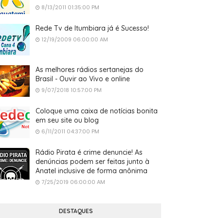
8/13/2011 01:35:00 PM
Rede Tv de Itumbiara já é Sucesso!
12/19/2009 06:00:00 AM
As melhores rádios sertanejas do
Brasil - Ouvir ao Vivo e online
9/07/2018 10:57:00 PM
Coloque uma caixa de notícias bonita
em seu site ou blog
6/11/2011 04:37:00 PM
Rádio Pirata é crime denuncie! As
denúncias podem ser feitas junto à
Anatel inclusive de forma anônima
7/25/2019 06:00:00 AM
DESTAQUES