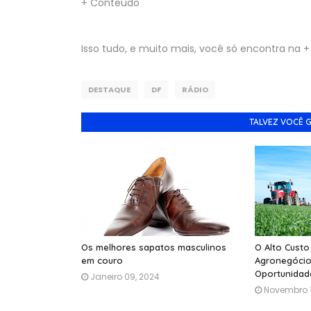
+ Conteúdo
Isso tudo, e muito mais, você só encontra na + 
DESTAQUE
DF
RÁDIO
TALVEZ VOCÊ 
Os melhores sapatos masculinos
O Alto Custo
em couro
Agronegócio
Oportunidad
Janeiro 09, 2024
Novembro 1