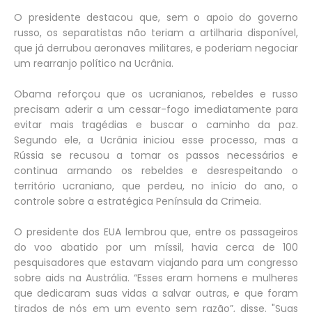
O presidente destacou que, sem o apoio do governo
russo, os separatistas não teriam a artilharia disponível,
que já derrubou aeronaves militares, e poderiam negociar
um rearranjo político na Ucrânia.
Obama reforçou que os ucranianos, rebeldes e russo
precisam aderir a um cessar-fogo imediatamente para
evitar mais tragédias e buscar o caminho da paz.
Segundo ele, a Ucrânia iniciou esse processo, mas a
Rússia se recusou a tomar os passos necessários e
continua armando os rebeldes e desrespeitando o
território ucraniano, que perdeu, no início do ano, o
controle sobre a estratégica Península da Crimeia.
O presidente dos EUA lembrou que, entre os passageiros
do voo abatido por um míssil, havia cerca de 100
pesquisadores que estavam viajando para um congresso
sobre aids na Austrália. “Esses eram homens e mulheres
que dedicaram suas vidas a salvar outras, e que foram
tirados de nós em um evento sem razão”, disse. "Suas