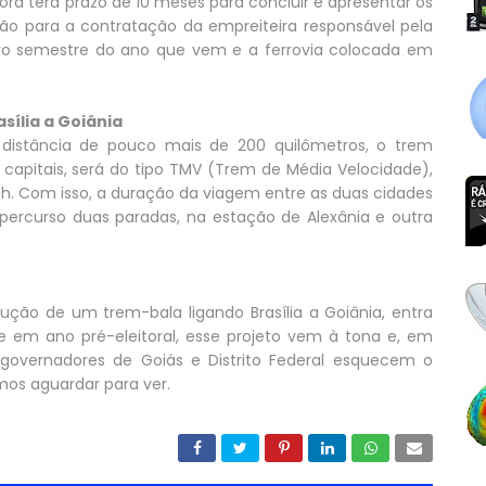
ora terá prazo de 10 meses para concluir e apresentar os
ação para a contratação da empreiteira responsável pela
iro semestre do ano que vem e a ferrovia colocada em
sília a Goiânia
 distância de pouco mais de 200 quilômetros, o trem
 capitais, será do tipo TMV (Trem de Média Velocidade),
h. Com isso, a duração da viagem entre as duas cidades
ercurso duas paradas, na estação de Alexânia e outra
ção de um trem-bala ligando Brasília a Goiânia, entra
e em ano pré-eleitoral, esse projeto vem à tona e, em
s governadores de Goiás e Distrito Federal esquecem o
mos aguardar para ver.