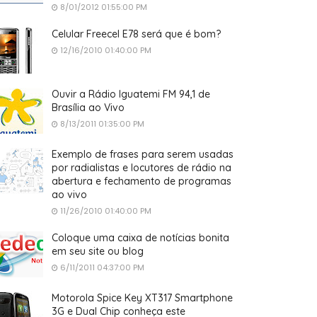
8/01/2012 01:55:00 PM
Celular Freecel E78 será que é bom?
12/16/2010 01:40:00 PM
Ouvir a Rádio Iguatemi FM 94,1 de
Brasília ao Vivo
8/13/2011 01:35:00 PM
Exemplo de frases para serem usadas
por radialistas e locutores de rádio na
abertura e fechamento de programas
ao vivo
11/26/2010 01:40:00 PM
Coloque uma caixa de notícias bonita
em seu site ou blog
6/11/2011 04:37:00 PM
Motorola Spice Key XT317 Smartphone
3G e Dual Chip conheça este