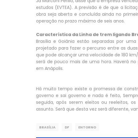
Já Marconi Perillo, disse que a empresa venced
estudos (EVTEA). A previsão é de que a licit
obra seja aberta e concluída ainda no prime
operação no prazo máximo de seis anos.
Característica da Linha de trem ligando Bra
Brasília e Goiânia estão separadas por uma
projetado para fazer o percurso entre as duas
que pode alcançar uma velocidade de 180 km/
será de pouco mais de uma hora. Haverá no p
em Anápolis.
Há muito tempo existe a promessa de constru
governo e sai governo e nada é feito, Sempr
seguida, após serem eleitos ou reeleitos, o
assunto. Será que desta vez será diferente, va
BRASÍLIA
DF
ENTORNO