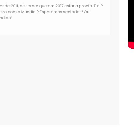
de 2011, disseram que em 2017 estaria pronta. E ai?
eiro com o Mundial? Esperemos sentados! Ou
ndido!