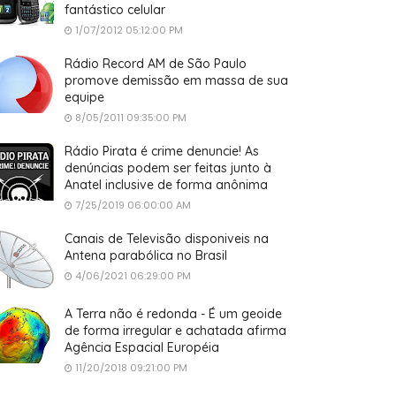
fantástico celular
1/07/2012 05:12:00 PM
Rádio Record AM de São Paulo
promove demissão em massa de sua
equipe
8/05/2011 09:35:00 PM
Rádio Pirata é crime denuncie! As
denúncias podem ser feitas junto à
Anatel inclusive de forma anônima
7/25/2019 06:00:00 AM
Canais de Televisão disponiveis na
Antena parabólica no Brasil
4/06/2021 06:29:00 PM
A Terra não é redonda - É um geoide
de forma irregular e achatada afirma
Agência Espacial Européia
11/20/2018 09:21:00 PM