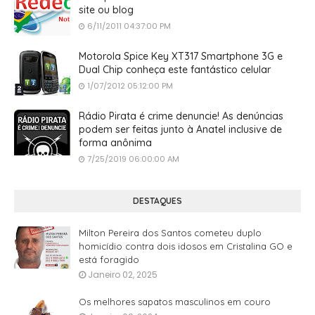
site ou blog
6/11/2011 04:37:00 PM
Motorola Spice Key XT317 Smartphone 3G e
Dual Chip conheça este fantástico celular
1/07/2012 05:12:00 PM
Rádio Pirata é crime denuncie! As denúncias
podem ser feitas junto à Anatel inclusive de
forma anônima
7/25/2019 06:00:00 AM
DESTAQUES
Milton Pereira dos Santos cometeu duplo
homicídio contra dois idosos em Cristalina GO e
está foragido
Janeiro 02, 2025
Os melhores sapatos masculinos em couro