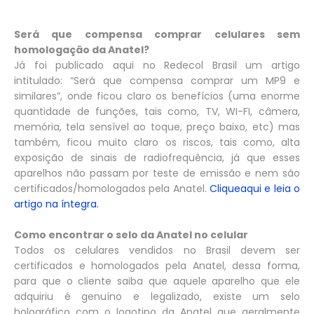
Será que compensa comprar celulares sem
homologação da Anatel?
Já foi publicado aqui no Redecol Brasil um artigo
intitulado: “Será que compensa comprar um MP9 e
similares”, onde ficou claro os benefícios (uma enorme
quantidade de funções, tais como, TV, WI-FI, câmera,
memória, tela sensível ao toque, preço baixo, etc) mas
também, ficou muito claro os riscos, tais como, alta
exposição de sinais de radiofrequência, já que esses
aparelhos não passam por teste de emissão e nem são
certificados/homologados pela Anatel.
Cliqueaqui e leia o
artigo na íntegra.
Como encontrar o selo da Anatel no celular
Todos os celulares vendidos no Brasil devem ser
certificados e homologados pela Anatel, dessa forma,
para que o cliente saiba que aquele aparelho que ele
adquiriu é genuíno e legalizado, existe um selo
holográfico com o logotipo da Anatel que geralmente