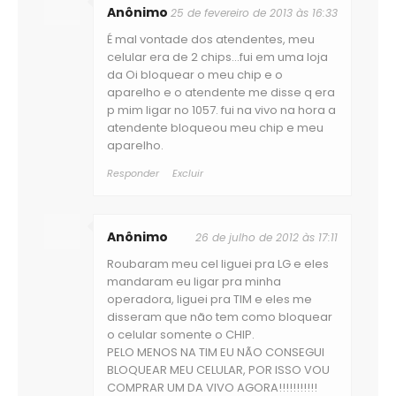
Anônimo
25 de fevereiro de 2013 às 16:33
É mal vontade dos atendentes, meu
celular era de 2 chips...fui em uma loja
da Oi bloquear o meu chip e o
aparelho e o atendente me disse q era
p mim ligar no 1057. fui na vivo na hora a
atendente bloqueou meu chip e meu
aparelho.
Responder
Excluir
Anônimo
26 de julho de 2012 às 17:11
Roubaram meu cel liguei pra LG e eles
mandaram eu ligar pra minha
operadora, liguei pra TIM e eles me
disseram que não tem como bloquear
o celular somente o CHIP.
PELO MENOS NA TIM EU NÃO CONSEGUI
BLOQUEAR MEU CELULAR, POR ISSO VOU
COMPRAR UM DA VIVO AGORA!!!!!!!!!!!