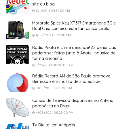
site ou blog
6/11/2011 04:37:00 PM
Motorola Spice Key XT317 Smartphone 3G e
Dual Chip conheça este fantástico celular
1/07/2012 05:12:00 PM
Rádio Pirata é crime denuncie! As denúncias
podem ser feitas junto à Anatel inclusive de
forma anônima
7/25/2019 06:00:00 AM
Rádio Record AM de São Paulo promove
demissão em massa de sua equipe
8/05/2011 09:35:00 PM
Canais de Televisão disponiveis na Antena
parabólica no Brasil
4/06/2021 06:29:00 PM
Tv Digital em Anápolis