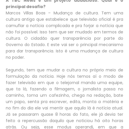
A TBC News é um projeto audacioso. Qual é o
principal desafio?
Marcos Villas Boas – Mudança de cultura. Tem uma
cultura antiga que estabelece que televisão oficial é pra
camuflar a notícia complicada e pra forjar a notícia que
não foi possível. Isso tem que ser mudado em termos de
cultura. O cidadão quer transparência por parte do
Governo do Estado. E este vai ser o principal mecanismo
para dar transparência. Isto é uma mudança de cultura
no poder.
Segundo, tem que mudar a cultura no próprio meio de
formulação da notícia. Hoje nós temos aí o modo de
fazer televisão em que o telejornal manda uma equipe,
que ta lá, fazendo a filmagem, o jornalista passa no
caminho, toma um cafezinho, chega na redação, bate
um papo, senta pra escrever, edita, monta a matéria e
no fim do dia ele vai mentir que aquilo lá é notícia atual.
Já se passaram quase 8 horas do fato, ele já devia ter
feito a repercussão daquilo que noticiou há oito horas
atrás. Ou seja, esse modus operandi, em que a