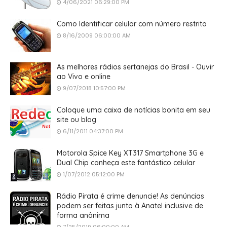
4/06/2021 06:29:00 PM
Como Identificar celular com número restrito
8/16/2009 06:00:00 AM
As melhores rádios sertanejas do Brasil - Ouvir
ao Vivo e online
9/07/2018 10:57:00 PM
Coloque uma caixa de notícias bonita em seu
site ou blog
6/11/2011 04:37:00 PM
Motorola Spice Key XT317 Smartphone 3G e
Dual Chip conheça este fantástico celular
1/07/2012 05:12:00 PM
Rádio Pirata é crime denuncie! As denúncias
podem ser feitas junto à Anatel inclusive de
forma anônima
7/25/2019 06:00:00 AM