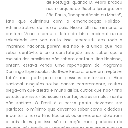
de Portugal, quando D. Pedro bradou
nas margens do Riacho Ipiranga, em
São Paulo, "Independência ou Morte!",
fato que culminou com a emancipação Político-
Administrativa do nosso país. Nessa última semana, a
cantora Vanusa errou a letra do hino nacional numa
solenidade em São Paulo, isso repercutiu em toda a
imprensa nacional, porém ela não é a única que não
saber cantá-lo, é uma constatação triste saber que a
maioria dos brasileiros não sabem cantar o Hino Nacional,
ontem, estava vendo uma reportagem do Programa
Domingo Espetacular, da Rede Record, onde um repórter
foi às ruas pedir para que pessoas cantassem o Hino
Nacional, ninguém soube cantar corretamente, muitos
alegavam que a letra é muito difícil, outros que não tinha
estudo, por isso, não sabiam cantar, outros simplesmente
não sabiam. O Brasil é a nossa pátria, devemos ser
patriotas, o mínimo que devemos saber como cidadãos
é cantar o nosso Hino Nacional, os americanos idolatram
o país deles, por isso são a nação mais poderosa do
mundo, nós brasileiros também temos que amar o nosso