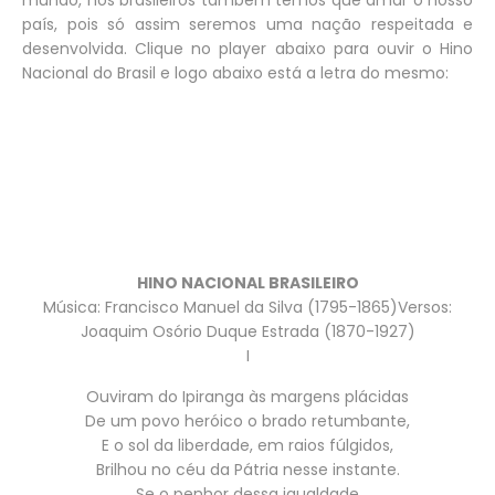
país, pois só assim seremos uma nação respeitada e
desenvolvida. Clique no player abaixo para ouvir o Hino
Nacional do Brasil e logo abaixo está a letra do mesmo:
HINO NACIONAL BRASILEIRO
Música: Francisco Manuel da Silva (1795-1865)Versos:
Joaquim Osório Duque Estrada (1870-1927)
I
Ouviram do Ipiranga às margens plácidas
De um povo heróico o brado retumbante,
E o sol da liberdade, em raios fúlgidos,
Brilhou no céu da Pátria nesse instante.
Se o penhor dessa igualdade