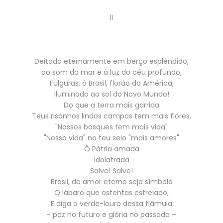
II
Deitado eternamente em berço esplêndido,
ao som do mar e à luz do céu profundo,
Fulguras, ó Brasil, florão da América,
Iluminado ao sol do Novo Mundo!
Do que a terra mais garrida
Teus risonhos lindos campos tem mais flores,
"Nossos bosques tem mais vida"
"Nossa vida" no teu seio "mais amores"
Ó Pátria amada
Idolatrada
Salve! Salve!
Brasil, de amor eterno seja símbolo
O lábaro que ostentas estrelado,
E diga o verde-louro dessa flâmula
- paz no futuro e glória no passado –