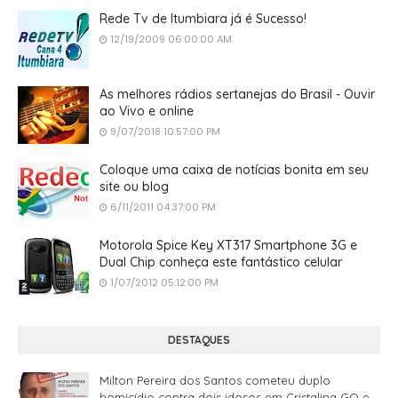
Rede Tv de Itumbiara já é Sucesso!
12/19/2009 06:00:00 AM
As melhores rádios sertanejas do Brasil - Ouvir
ao Vivo e online
9/07/2018 10:57:00 PM
Coloque uma caixa de notícias bonita em seu
site ou blog
6/11/2011 04:37:00 PM
Motorola Spice Key XT317 Smartphone 3G e
Dual Chip conheça este fantástico celular
1/07/2012 05:12:00 PM
DESTAQUES
Milton Pereira dos Santos cometeu duplo
homicídio contra dois idosos em Cristalina GO e