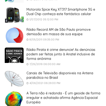
Motorola Spice Key XT317 Smartphone 3G e
Dual Chip conheça este fantástico celular
1/07/2012 05:12:00 PM
Rádio Record AM de São Paulo promove
demissão em massa de sua equipe
8/05/2011 09:35:00 PM
Rádio Pirata é crime denuncie! As denúncias
podem ser feitas junto à Anatel inclusive de
forma anônima
7/25/2019 06:00:00 AM
Canais de Televisão disponiveis na Antena
parabólica no Brasil
4/06/2021 06:29:00 PM
A Terra não é redonda - É um geoide de forma
irregular e achatada afirma Agência Espacial
Européia