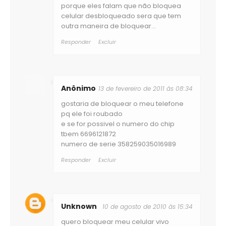
porque eles falam que não bloquea
celular desbloqueado sera que tem
outra maneira de bloquear...
Responder
Excluir
Anônimo
13 de fevereiro de 2011 às 08:34
gostaria de bloquear o meu telefone
pq ele foi roubado
e se for possivel o numero do chip
tbem 6696121872
numero de serie 358259035016989
Responder
Excluir
Unknown
10 de agosto de 2010 às 15:34
quero bloquear meu celular vivo