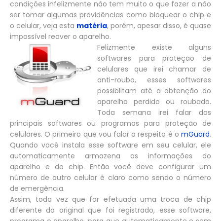
condições infelizmente não tem muito o que fazer a não
ser tomar algumas providências como bloquear o chip e
o celular, veja esta
matéria
, porém, apesar disso, é quase
impossível reaver o aparelho.
Felizmente existe alguns
softwares para proteção de
celulares que irei chamar de
anti-roubo, esses softwares
possiblitam até a obtenção do
aparelho perdido ou roubado.
Toda semana irei falar dos
principais softwares ou programas para proteção de
celulares. O primeiro que vou falar a respeito é o
mGuard
.
Quando você instala esse software em seu celular, ele
automaticamente armazena as informações do
aparelho e do chip. Então você deve configurar um
número de outro celular é claro como sendo o número
de emergência.
Assim, toda vez que for efetuada uma troca de chip
diferente do original que foi registrado, esse software,
programa o aparelho, para que automaticamente e sem