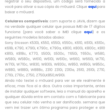
registrar o seu dispositivo, um código será fornecido a
você para ativar a sua cópia do mGuard. Clique
aqui
para
baixar o mGuard.
Celulares compatíveis
: com suporte a JAVA, dizem que
na verdade qualquer celular que possua IMEI de 17 dígitos
funciona (para você saber o IMEI clique
aqui
) e os
seguintes modelos listados abaixo:
Sony Ericsson K530i, K550, K550i, K550c, K610, K610i, K610c,
K618i, K790, K790i, K790c, K790a, K800, K800i, K800c, K810
K810i, K818c, K770, S500i, S500c, T650i, T650c, W580,
W580i, W580c, W610, W610i, W610c, W660, W660i, W710,
W710i, W710c, W830, W830i, W830c, W850, W850i, W850c,
W880, W880i, W888c, Z310 Z310i, Z310a, Z610, Z610i, Z710,
Z710i, Z710c, Z750, Z750i,K850,W910i.
Ainda não testei o mGuard para ver se ele realmente é
eficaz, mas fica aí a dica. Outra coisa importante, antes
de instalar qualquer software, leia o manual do aparelho e
qualquer dúvida entre em contato com o fabricante para
que seu celular não venha a ser danificado. semana que
vem irei trazer um ótimo programa para proteger e até