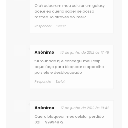
Ola!roubaram meu celular um galaxy
ace,e eu queria saber se posso
rastrea-lo atraves do imei?
Responder
Excluir
Anônimo
18 de junho de 2012 às 17:49
fui roubada hj e concegui meu chip
oque faço para bloquear o aparelho
pois ele e desbloqueado
Responder
Excluir
Anônimo
17 de junho de 2012 às 10:42
Quero bloquear meu celular perdido
021-- 99994872