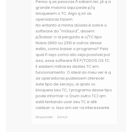
Penso q as pessoas ñ sabem ler, já q a
grande maioria aqui pede p/q
bloqueiem o TC. Algo q só as
operadoras fazem.
No entanto a minha dúvida é sobre o
software do "mGaurd", dissem
p/baixar-o ai pergunto e c/TC tipo
Nokia 2660 ou 2310 e outros desse
estilo, como baixar o programa? Pelo
qual ñ vejo como isto seja possível por
isso, esse software Ñ É P/TODOS OS TC.
E existem milhares destes TC em
funcionamento. O ideal ao meu ver é q
as operadoras pudessem oferecer
este tipo de serviço, ai qndo vc
bloqueia seu TC, 1 programa desse tipo
pode informar-o (num outro TC) qm
está tentando usar seu TC e até
rastear-o. Isso sim ser-ia interessante.
Responder
Excluir