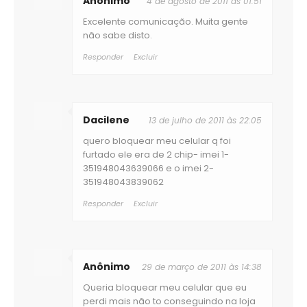
Anônimo
4 de agosto de 2011 às 01:51
Excelente comunicação. Muita gente
não sabe disto.
Responder
Excluir
Dacilene
13 de julho de 2011 às 22:05
quero bloquear meu celular q foi
furtado ele era de 2 chip- imei 1-
351948043639066 e o imei 2-
351948043839062
Responder
Excluir
Anônimo
29 de março de 2011 às 14:38
Queria bloquear meu celular que eu
perdi mais não to conseguindo na loja