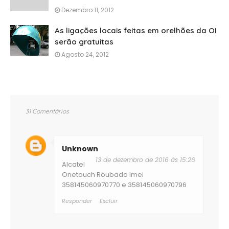
Dezembro 11, 2012
As ligações locais feitas em orelhões da OI
serão gratuitas
Agosto 24, 2012
31 Comentários
Unknown
13 de dezembro de 2016 às 15:26
Alcatel
Onetouch Roubado Imei
358145060970770 e 358145060970796
Responder
Excluir