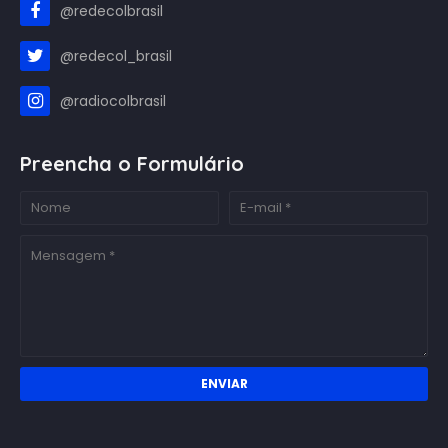
@redecolbrasil
@redecol_brasil
@radiocolbrasil
Preencha o Formulário