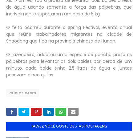
Xianxian realizou a proeza de levantar dois baldes cheios
de água usando somente a força das pálpebras, que
incrivelmente suportaram um peso de 5 kg.
O feito ocorreu durante o Spring Festival, evento anual
que reúne trabalhadores migrantes na cidade de
Shaodong que fica na província chinesa de Hunan.
O fazendeiro, adaptou uma espécie de gancho preso às
pálpebras para levantar os dois baldes por cerca de um
minuto, cada balde tinha 2,5 litros de água e juntos
pesavam cinco quilos.
CURIOSIDADES
TALVEZ VOCÊ GOSTE DESTAS POSTAGENS