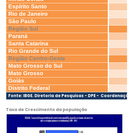
Espírito Santo
Rio de Janeiro
São Paulo
Região Sul
Paraná
Santa Catarina
Rio Grande do Sul
Região Centro-Oeste
Mato Grosso do Sul
Mato Grosso
Goiás
Distrito Federal
Fonte: IBGE. Diretoria de Pesquisas - DPE - Coordenação
Taxa de Crescimento da população