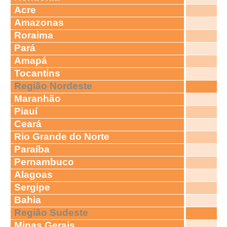
Acre
Amazonas
Roraima
Pará
Amapá
Tocantins
Região Nordeste
Maranhão
Piauí
Ceará
Rio Grande do Norte
Paraíba
Pernambuco
Alagoas
Sergipe
Bahia
Região Sudeste
Minas Gerais