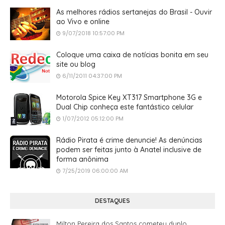
As melhores rádios sertanejas do Brasil - Ouvir
ao Vivo e online
9/07/2018 10:57:00 PM
Coloque uma caixa de notícias bonita em seu
site ou blog
6/11/2011 04:37:00 PM
Motorola Spice Key XT317 Smartphone 3G e
Dual Chip conheça este fantástico celular
1/07/2012 05:12:00 PM
Rádio Pirata é crime denuncie! As denúncias
podem ser feitas junto à Anatel inclusive de
forma anônima
7/25/2019 06:00:00 AM
DESTAQUES
Milton Pereira dos Santos cometeu duplo