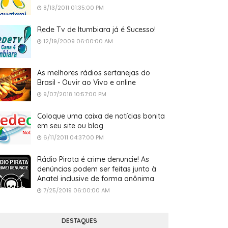
8/13/2011 01:35:00 PM
Rede Tv de Itumbiara já é Sucesso!
12/19/2009 06:00:00 AM
As melhores rádios sertanejas do
Brasil - Ouvir ao Vivo e online
9/07/2018 10:57:00 PM
Coloque uma caixa de notícias bonita
em seu site ou blog
6/11/2011 04:37:00 PM
Rádio Pirata é crime denuncie! As
denúncias podem ser feitas junto à
Anatel inclusive de forma anônima
7/25/2019 06:00:00 AM
DESTAQUES