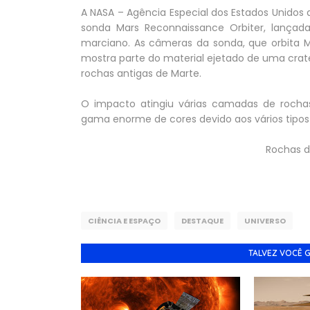
A NASA – Agência Especial dos Estados Unidos 
sonda Mars Reconnaissance Orbiter, lançad
marciano. As câmeras da sonda, que orbita Ma
mostra parte do material ejetado de uma cra
rochas antigas de Marte.
O impacto atingiu várias camadas de roch
gama enorme de cores devido aos vários tipos
Rochas d
CIÊNCIA E ESPAÇO
DESTAQUE
UNIVERSO
TALVEZ VOCÊ 