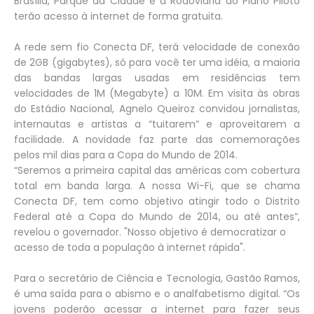
Brasília, Parque da Cidade e a Rodoviária do Plano Piloto
terão acesso à internet de forma gratuita.
A rede sem fio Conecta DF, terá velocidade de conexão
de 2GB (gigabytes), só para você ter uma idéia, a maioria
das bandas largas usadas em residências tem
velocidades de 1M (Megabyte) a 10M. Em visita às obras
do Estádio Nacional, Agnelo Queiroz convidou jornalistas,
internautas e artistas a “tuitarem” e aproveitarem a
facilidade. A novidade faz parte das comemorações
pelos mil dias para a Copa do Mundo de 2014.
“Seremos a primeira capital das américas com cobertura
total em banda larga. A nossa Wi-Fi, que se chama
Conecta DF, tem como objetivo atingir todo o Distrito
Federal até a Copa do Mundo de 2014, ou até antes”,
revelou o governador. "Nosso objetivo é democratizar o
acesso de toda a população à internet rápida".
Para o secretário de Ciência e Tecnologia, Gastão Ramos,
é uma saída para o abismo e o analfabetismo digital. “Os
jovens poderão acessar a internet para fazer seus