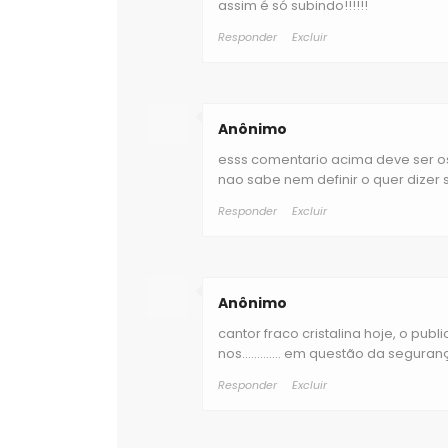
assim é só subindo!!!!!!
Responder
Excluir
Anônimo
esss comentario acima deve ser o
nao sabe nem definir o quer dizer 
Responder
Excluir
Anônimo
cantor fraco cristalina hoje, o pub
nos............. em questão da segur
Responder
Excluir