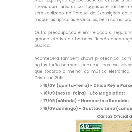
A 23ª Exposição Agropecuária de Cristalina ac
shows com artistas consagrados e também des
será realizado no Parque de Exposições da 
máquinas agrícolas e veículos, bem como, pra
Outra preocupação é em relação a segurança 
grande efetivo de homens ficarão encarreg
público.
Acontecerá também shows pirotécnico, com
agitos terão barracas com músicas exclusivas
que tocarão o melhor da música eletrônica. 
Cristalina 2011:
15/09 (quinta-feira) - Chico Rey e Para
16/09 (sexta-feira) - Léo Magalhães;
17/09 (sábado) - Humberto e Ronaldo;
18/09 domingo) - Gusttavo Lima (cancel
Cartaz Oficial 