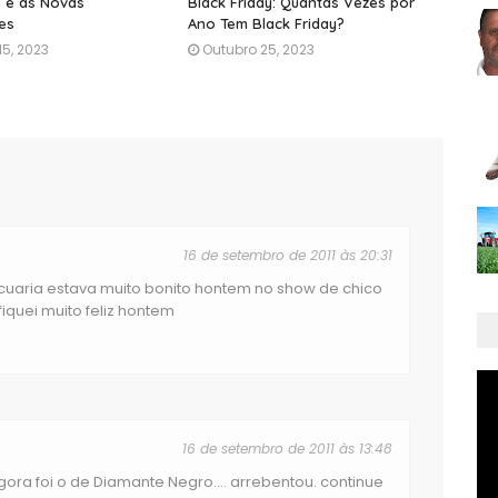
 e as Novas
Black Friday: Quantas Vezes por
es
Ano Tem Black Friday?
5, 2023
Outubro 25, 2023
16 de setembro de 2011 às 20:31
uaria estava muito bonito hontem no show de chico
iquei muito feliz hontem
16 de setembro de 2011 às 13:48
ra foi o de Diamante Negro.... arrebentou. continue