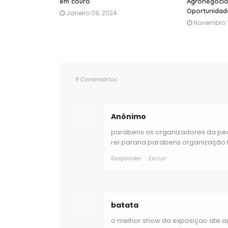
em couro
Agronegócio
Oportunidad
Janeiro 09, 2024
Novembro 1
9 Comentários
Anônimo
parabens os organizadores da pec
rei parana parabens organização f
Responder
Excluir
batata
o melhor show da exposiçao ate ago