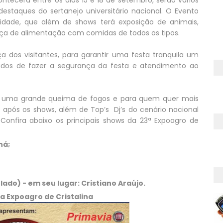
ontecerá entre os dias 15 e 18 de setembro, serão vários
taques do sertanejo universitário nacional. O Evento
cidade, que além de shows terá exposição de animais,
ça de alimentação com comidas de todos os tipos.
dos visitantes, para garantir uma festa tranquila um
ados de fazer a segurança da festa e atendimento ao
 uma grande queima de fogos e para quem quer mais
 após os shows, além de Top’s Dj’s do cenário nacional
Confira abaixo os principais shows da 23ª Expoagro de
ná;
ado) - em seu lugar: Cristiano Araújo.
da Expoagro de Cristalina