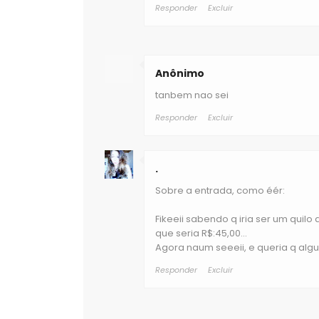
Responder
Excluir
Anônimo
tanbem nao sei
Responder
Excluir
.
Sobre a entrada, como éér:
Fikeeii sabendo q iria ser um quilo
que seria R$:45,00...
Agora naum seeeii, e queria q al
Responder
Excluir