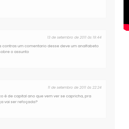
13 de setembro de 2011 às 19:44
s contras um comentario desse deve um analfabeto
sobre o assunto
11 de setembro de 2011 às 22:24
lico é de capital ano que vem ver se capricha, pra
ança vai ser refoçada?