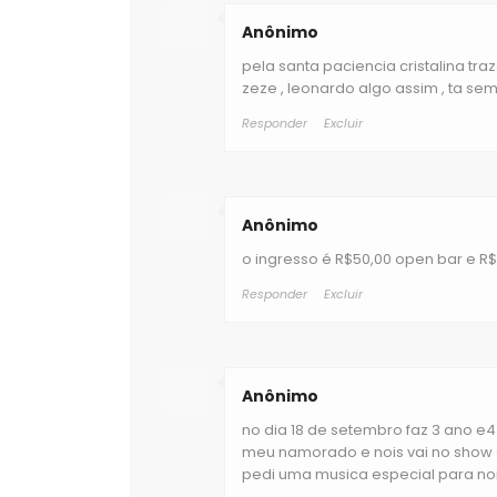
Anônimo
pela santa paciencia cristalina tr
zeze , leonardo algo assim , ta sem g
Responder
Excluir
Anônimo
o ingresso é R$50,00 open bar e R$
Responder
Excluir
Anônimo
no dia 18 de setembro faz 3 ano e
meu namorado e nois vai no show 
pedi uma musica especial para no