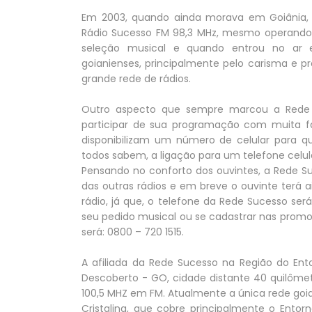
Em 2003, quando ainda morava em Goiânia,
Rádio Sucesso FM 98,3 MHz, mesmo operando 
seleção musical e quando entrou no ar 
goianienses, principalmente pelo carisma e p
grande rede de rádios.
Outro aspecto que sempre marcou a Rede 
participar de sua programação com muita fa
disponibilizam um número de celular para q
todos sabem, a ligação para um telefone celul
Pensando no conforto dos ouvintes, a Rede S
das outras rádios e em breve o ouvinte terá 
rádio, já que, o telefone da Rede Sucesso ser
seu pedido musical ou se cadastrar nas promoç
será: 0800 – 720 1515.
A afiliada da Rede Sucesso na Região do Ent
Descoberto - GO, cidade distante 40 quilômet
100,5 MHZ em FM. Atualmente a única rede goi
Cristalina, que cobre principalmente o Entor