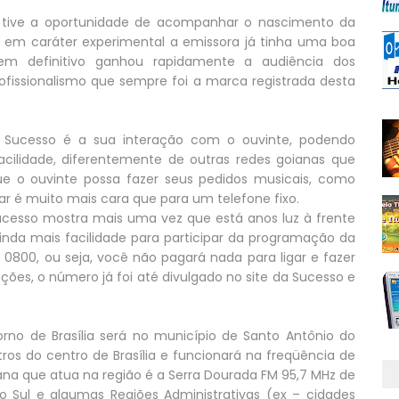
 tive a oportunidade de acompanhar o nascimento da
em caráter experimental a emissora já tinha uma boa
em definitivo ganhou rapidamente a audiência dos
rofissionalismo que sempre foi a marca registrada desta
Sucesso é a sua interação com o ouvinte, podendo
cilidade, diferentemente de outras redes goianas que
ue o ouvinte possa fazer seus pedidos musicais, como
ar é muito mais cara que para um telefone fixo.
ucesso mostra mais uma vez que está anos luz à frente
ainda mais facilidade para participar da programação da
á 0800, ou seja, você não pagará nada para ligar e fazer
ões, o número já foi até divulgado no site da Sucesso e
orno de Brasília será no município de Santo Antônio do
ros do centro de Brasília e funcionará na freqüência de
ana que atua na região é a Serra Dourada FM 95,7 MHz de
no Sul e algumas Regiões Administrativas (ex – cidades