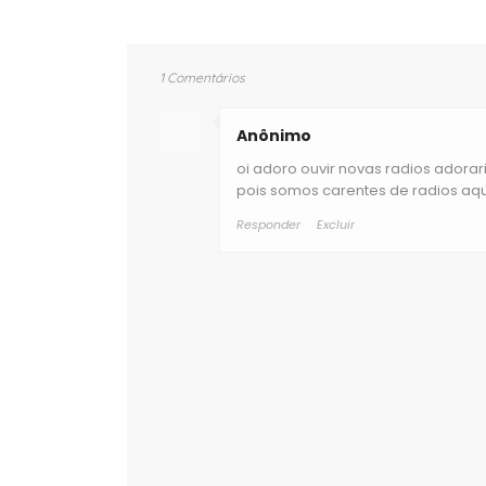
1 Comentários
Anônimo
oi adoro ouvir novas radios adora
pois somos carentes de radios aqu
Responder
Excluir