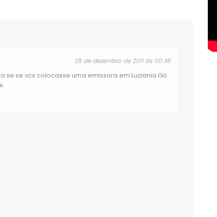
28 de dezembro de 2011 às 00:38
ria se se vcs colocasse uma emissora em Luziania Go
i.