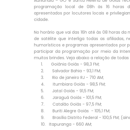
Aurilândia – GO e Santa Helena de Goiás rec
programação local de 08h às 16 horas di
apresentados por locutores locais e privilegi
cidade.
No horário que vai das 16h até às 08 horas d
de satélite que interliga todas as afiliadas
humorísticos e programas apresentados por pr
participar da programação por meio da Int
muitos brindes. Veja abaixo a relação de todas 
1.
Goiânia Goiás - 98,3 FM;
2.
Salvador Bahia - 93,1 FM;
3.
Rio de janeiro RJ - 710 AM;
4.
Itumbiara Goiás - 98,5 FM;
5.
Jataí Goiás - 91,5 FM;
6.
Jaraguá Goiás - 101,5 FM;
7.
Catalão Goiás - 97,5 FM;
8.
Buriti Alegre Goiás - 105,1 FM;
9.
Brasília Distrito Federal - 100,5 FM; (ai
10.
Itapuranga - 660 AM;