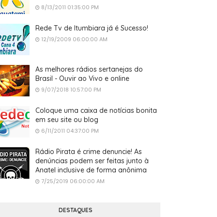
8/13/2011 01:35:00 PM
Rede Tv de Itumbiara já é Sucesso!
12/19/2009 06:00:00 AM
As melhores rádios sertanejas do
Brasil - Ouvir ao Vivo e online
9/07/2018 10:57:00 PM
Coloque uma caixa de notícias bonita
em seu site ou blog
6/11/2011 04:37:00 PM
Rádio Pirata é crime denuncie! As
denúncias podem ser feitas junto à
Anatel inclusive de forma anônima
7/25/2019 06:00:00 AM
DESTAQUES