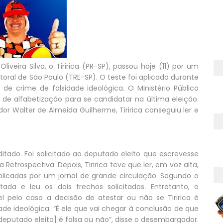
iveira Silva, o Tiririca (PR-SP), passou hoje (11) por um
itoral de São Paulo (TRE-SP). O teste foi aplicado durante
de crime de falsidade ideológica. O Ministério Público
 de alfabetização para se candidatar na última eleição.
r Walter de Almeida Guilherme, Tiririca conseguiu ler e
ditado. Foi solicitado ao deputado eleito que escrevesse
a Retrospectiva. Depois, Tiririca teve que ler, em voz alta,
ublicadas por um jornal de grande circulação. Segundo o
tada e leu os dois trechos solicitados. Entretanto, o
l pelo caso a decisão de atestar ou não se Tiririca é
ade ideológica. “É ele que vai chegar à conclusão de que
deputado eleito] é falsa ou não”, disse o desembargador.