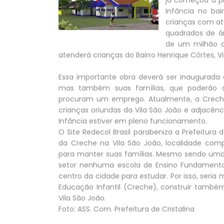
já começou a p
Infância no bai
crianças com at
quadrados de á
de um milhão de
atenderá crianças do Bairro Henrique Côrtes, Vi
Essa importante obra deverá ser inaugurada 
mas também suas famílias, que poderão 
procuram um emprego. Atualmente, a Crech
crianças oriundas da Vila São João e adjacê
Infância estiver em pleno funcionamento.
O Site Redecol Brasil parabeniza a Prefeitura
da Creche na Vila São João, localidade com
para manter suas famílias. Mesmo sendo uma d
setor nenhuma escola de Ensino Fundamental
centro da cidade para estudar. Por isso, seri
Educação Infantil (Creche), construir també
Vila São João.
Foto: ASS. Com. Prefeitura de Cristalina