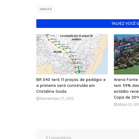
OBRAS
TALVEZ VOCÊ 
BR 040 terá 11 praças de pedágio e
Arena Fonte 
a primeira será construída em
tem 59% das
Cristalina Goiás
estádio rece
Copa de 201
Novembro 17, 2012
Maio 01, 20
0 Comentários