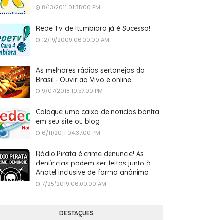
8/13/2011 01:35:00 PM
Rede Tv de Itumbiara já é Sucesso!
12/19/2009 06:00:00 AM
As melhores rádios sertanejas do
Brasil - Ouvir ao Vivo e online
9/07/2018 10:57:00 PM
Coloque uma caixa de notícias bonita
em seu site ou blog
6/11/2011 04:37:00 PM
Rádio Pirata é crime denuncie! As
denúncias podem ser feitas junto à
Anatel inclusive de forma anônima
7/25/2019 06:00:00 AM
DESTAQUES