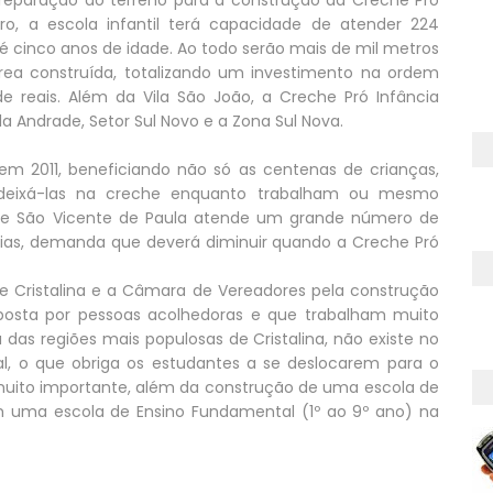
reparação do terreno para a construção da Creche Pró
rro, a escola infantil terá capacidade de atender 224
é cinco anos de idade. Ao todo serão mais de mil metros
rea construída, totalizando um investimento na ordem
 reais. Além da Vila São João, a Creche Pró Infância
la Andrade, Setor Sul Novo e a Zona Sul Nova.
em 2011, beneficiando não só as centenas de crianças,
deixá-las na creche enquanto trabalham ou mesmo
e São Vicente de Paula atende um grande número de
ncias, demanda que deverá diminuir quando a Creche Pró
 de Cristalina e a Câmara de Vereadores pela construção
posta por pessoas acolhedoras e que trabalham muito
as regiões mais populosas de Cristalina, não existe no
, o que obriga os estudantes a se deslocarem para o
a muito importante, além da construção de uma escola de
m uma escola de Ensino Fundamental (1º ao 9º ano) na