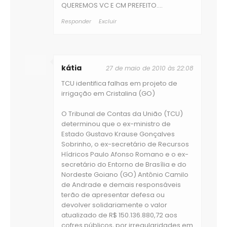
QUEREMOS VC E CM PREFEITO....
Responder
Excluir
kátia
27 de maio de 2010 às 22:08
TCU identifica falhas em projeto de
irrigação em Cristalina (GO)
O Tribunal de Contas da União (TCU)
determinou que o ex-ministro de
Estado Gustavo Krause Gonçalves
Sobrinho, o ex-secretário de Recursos
Hídricos Paulo Afonso Romano e o ex-
secretário do Entorno de Brasília e do
Nordeste Goiano (GO) Antônio Camilo
de Andrade e demais responsáveis
terão de apresentar defesa ou
devolver solidariamente o valor
atualizado de R$ 150.136.880,72 aos
cofres públicos, por irregularidades em