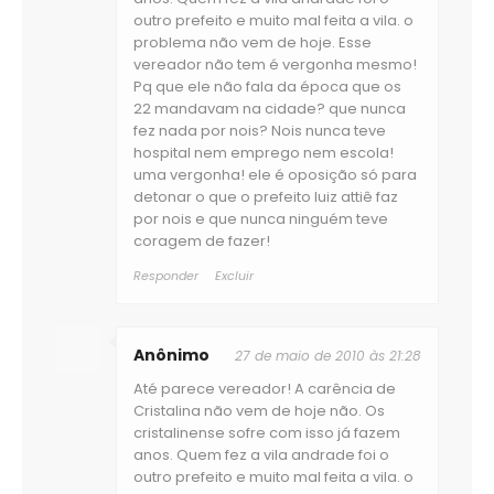
outro prefeito e muito mal feita a vila. o
problema não vem de hoje. Esse
vereador não tem é vergonha mesmo!
Pq que ele não fala da época que os
22 mandavam na cidade? que nunca
fez nada por nois? Nois nunca teve
hospital nem emprego nem escola!
uma vergonha! ele é oposição só para
detonar o que o prefeito luiz attiê faz
por nois e que nunca ninguém teve
coragem de fazer!
Responder
Excluir
Anônimo
27 de maio de 2010 às 21:28
Até parece vereador! A carência de
Cristalina não vem de hoje não. Os
cristalinense sofre com isso já fazem
anos. Quem fez a vila andrade foi o
outro prefeito e muito mal feita a vila. o