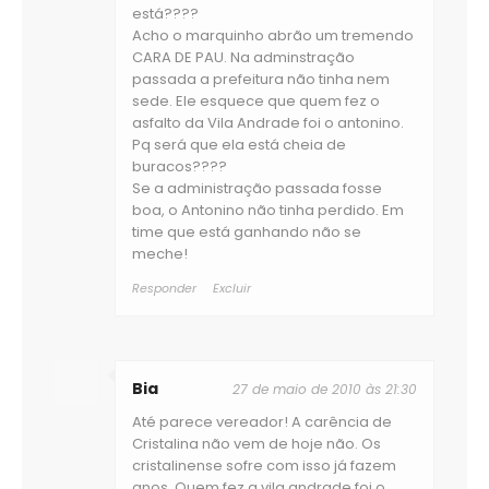
está????
Acho o marquinho abrão um tremendo
CARA DE PAU. Na adminstração
passada a prefeitura não tinha nem
sede. Ele esquece que quem fez o
asfalto da Vila Andrade foi o antonino.
Pq será que ela está cheia de
buracos????
Se a administração passada fosse
boa, o Antonino não tinha perdido. Em
time que está ganhando não se
meche!
Responder
Excluir
Bia
27 de maio de 2010 às 21:30
Até parece vereador! A carência de
Cristalina não vem de hoje não. Os
cristalinense sofre com isso já fazem
anos. Quem fez a vila andrade foi o