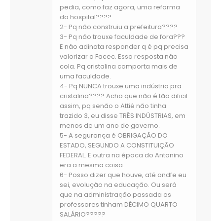
pedia, como faz agora, uma reforma
do hospital????
2- Pq não construiu a prefeitura????
3- Pq não trouxe faculdade de fora???
E não adinata responder q é pq precisa
valorizar a Facec. Essa resposta não
cola. Pq cristalina comporta mais de
uma faculdade.
4- Pq NUNCA trouxe uma indústria pra
cristalina???? Acho que não é tão dificil
assim, pq senão o Attié não tinha
trazido 3, eu disse TRÊS INDÚSTRIAS, em
menos de um ano de governo.
5- A segurança é OBRIGAÇÃO DO
ESTADO, SEGUNDO A CONSTITUIÇÃO
FEDERAL. E outra na época do Antonino
era a mesma coisa.
6- Posso dizer que houve, até ondfe eu
sei, evolução na educação. Ou será
que na administração passada os
professores tinham DÉCIMO QUARTO
SALÁRIO?????