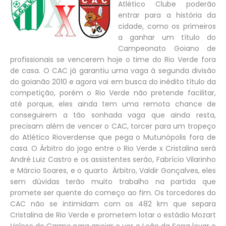
Atlético Clube poderão
entrar para a história da
cidade, como os primeiros
a ganhar um título do
Campeonato Goiano de
profissionais se vencerem hoje o time do Rio Verde fora
de casa. O CAC já garantiu uma vaga à segunda divisão
do goianão 2010 e agora vai em busca do inédito título da
competição, porém o Rio Verde não pretende facilitar,
até porque, eles ainda tem uma remota chance de
conseguirem a tão sonhada vaga que ainda resta,
precisam além de vencer o CAC, torcer para um tropeço
do Atlético Rioverdense que pega o Mutunópolis fora de
casa. O Árbitro do jogo entre o Rio Verde x Cristalina será
André Luiz Castro e os assistentes serão, Fabrício Vilarinho
e Márcio Soares, e o quarto Árbitro, Valdir Gonçalves, eles
sem dúvidas terão muito trabalho na partida que
promete ser quente do começo ao fim. Os torcedores do
CAC não se intimidam com os 482 km que separa
Cristalina de Rio Verde e prometem lotar o estádio Mozart
Veloso do Carmo para apoiar e ver o Leão da Serra levar o