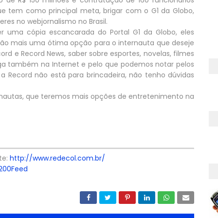
 de R$ 150 milhões e contratação de 160 funcionários
que tem como principal meta, brigar com o G1 da Globo,
eres no webjornalismo no Brasil.
er uma cópia escancarada do Portal G1 da Globo, eles
ão mais uma ótima opção para o internauta que deseje
ord e Record News, saber sobre esportes, novelas, filmes
hega também na Internet e pelo que podemos notar pelos
 a Record não está para brincadeira, não tenho dúvidas
nautas, que teremos mais opções de entretenimento na
te:
http://www.redecol.com.br/
Feed