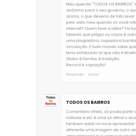
Meu querido "TODOS OS BAIRROS" 
anônimo para o seu governo, o que
acima, o que deveria de fato leva
pelo visto meu querido só você nã
internet? Quem teve a idéia? Foi 
falando que plágio ou cópia é outr
uma plagiadora, copiadora barata
circulação. E tudo mundo sabe qu
teria enfatizado aí que não trabalha
Globo é família, é tradição;
Record é copiação!
Responder
Excluir
TODOS OS BAIRROS
Comentario infeliz, só podia parti
noticias e etc é uma só afinal o a
tambem estar no local apresentar
diferente uma imagem de outro angu
uma empresa que com sua equipe f