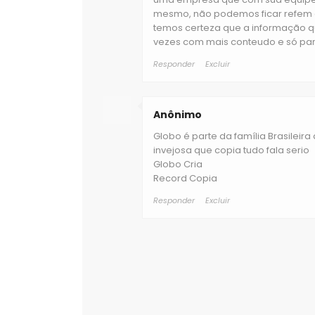
mesmo, não podemos ficar refem 
temos certeza que a informação q
vezes com mais conteudo e só par
Responder
Excluir
Anônimo
Globo é parte da família Brasileir
invejosa que copia tudo fala serio
Globo Cria
Record Copia
Responder
Excluir