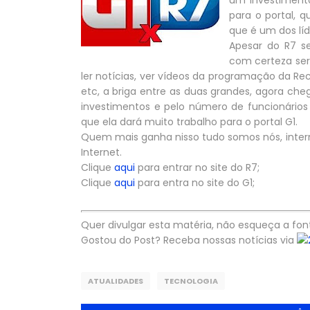
um investimento
para o portal, 
que é um dos líd
Apesar do R7 s
com certeza ser
ler notícias, ver vídeos da programação da Rec
etc, a briga entre as duas grandes, agora c
investimentos e pelo número de funcionários
que ela dará muito trabalho para o portal G1.
Quem mais ganha nisso tudo somos nós, inter
Internet.
Clique
aqui
para entrar no site do R7;
Clique
aqui
para entra no site do G1;
Quer divulgar esta matéria, não esqueça a fon
Gostou do Post? Receba nossas notícias via
ATUALIDADES
TECNOLOGIA