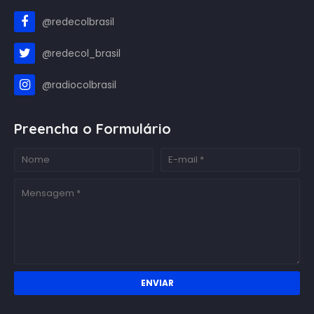
@redecolbrasil
@redecol_brasil
@radiocolbrasil
Preencha o Formulário