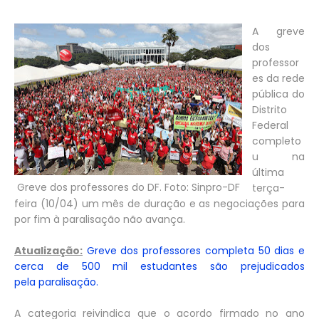
A greve
dos
professor
es da rede
pública do
Distrito
Federal
completo
u na
última
Greve dos professores do DF. Foto: Sinpro-DF
terça-
feira (10/04) um mês de duração e as negociações para
por fim à paralisação não avança.
Atualização:
Greve dos professores completa 50 dias e
cerca de 500 mil estudantes são prejudicados
pela paralisação.
A categoria reivindica que o acordo firmado no ano