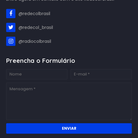
@redecolbrasil
@redecol_brasil
@radiocolbrasil
Preencha o Formulário