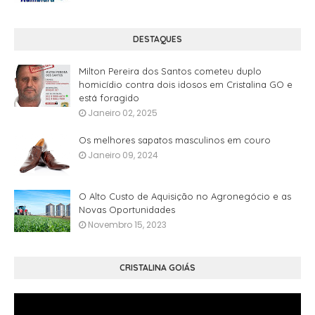
DESTAQUES
Milton Pereira dos Santos cometeu duplo
homicídio contra dois idosos em Cristalina GO e
está foragido
Janeiro 02, 2025
Os melhores sapatos masculinos em couro
Janeiro 09, 2024
O Alto Custo de Aquisição no Agronegócio e as
Novas Oportunidades
Novembro 15, 2023
CRISTALINA GOIÁS