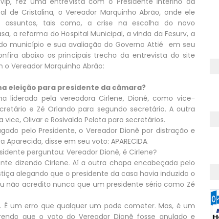
naVip, fez uma entrevista com o Presidente Interino da
l de Cristalina, o Vereador Marquinho Abrão, onde ele
s assuntos, tais como, a crise na escolha do novo
sa, a reforma do Hospital Municipal, a vinda da Fesurv, a
o do município e sua avaliação do Governo Attié em seu
nfira abaixo os principais trecho da entrevista do site
om o Vereador Marquinho Abrão:
 na eleição para presidente da câmara?
a liderada pela vereadora Cirlene, Dionê, como vice-
cretário e Zé Orlando para segundo secretário. A outra
a vice, Olivar e Rosivaldo Pelota para secretários.
agado pelo Presidente, o Vereador Dionê por distração e
 Aparecida, disse em seu voto: APARECIDA.
sidente perguntou: Vereador Dionê, é Cirlene?
te dizendo Cirlene. Aí a outra chapa encabeçada pelo
stiça alegando que o presidente da casa havia induzido o
 eu não acredito nunca que um presidente sério como Zé
do. É um erro que qualquer um pode cometer. Mas, é um
uerendo que o voto do Vereador Dionê fosse anulado e