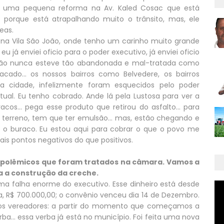
do uma pequena reforma na Av. Kaled Cosac que está
 porque está atrapalhando muito o trânsito, mas, ele
eas.
 e na Vila São João, onde tenho um carinho muito grande
eu já enviei oficio para o poder executivo, já enviei oficio
 João nunca esteve tão abandonada e mal-tratada como
acado... os nossos bairros como Belvedere, os bairros
da cidade, infelizmente foram esquecidos pelo poder
tual. Eu tenho cobrado. Ande lá pela Lustosa para ver a
cos... pega esse produto que retirou do asfalto... para
 terreno, tem que ter emulsão... mas, estão chegando e
 o buraco. Eu estou aqui para cobrar o que o povo me
is pontos negativos do que positivos.
 polêmicos que foram tratados na câmara. Vamos a
a a construção da creche.
ma falha enorme do executivo. Esse dinheiro está desde
, R$ 700.000,00; o convênio venceu dia 14 de Dezembro.
 dos vereadores: a partir do momento que começamos a
ba... essa verba já está no município. Foi feita uma nova