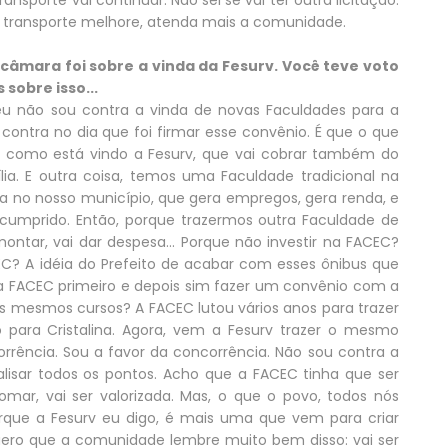
nsporte vai continuar. Não sei se vai ter outra licitação.
se transporte melhore, atenda mais a comunidade.
 câmara foi sobre a vinda da Fesurv. Você teve voto
sobre isso...
eu não sou contra a vinda de novas Faculdades para a
 contra no dia que foi firmar esse convênio. É que o que
 como está vindo a Fesurv, que vai cobrar também do
ília. E outra coisa, temos uma Faculdade tradicional na
da no nosso município, que gera empregos, gera renda, e
umprido. Então, porque trazermos outra Faculdade de
 montar, vai dar despesa... Porque não investir na FACEC?
? A idéia do Prefeito de acabar com esses ônibus que
r a FACEC primeiro e depois sim fazer um convênio com a
os mesmos cursos? A FACEC lutou vários anos para trazer
to para Cristalina. Agora, vem a Fesurv trazer o mesmo
rrência. Sou a favor da concorrência. Não sou contra a
nalisar todos os pontos. Acho que a FACEC tinha que ser
omar, vai ser valorizada. Mas, o que o povo, todos nós
rque a Fesurv eu digo, é mais uma que vem para criar
quero que a comunidade lembre muito bem disso: vai ser