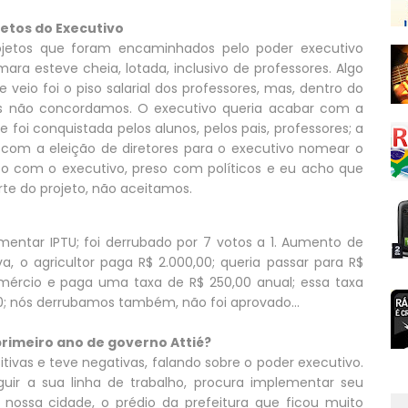
jetos do Executivo
ojetos que foram encaminhados pelo poder executivo
ra esteve cheia, lotada, inclusivo de professores. Algo
veio foi o piso salarial dos professores, mas, dentro do
s não concordamos. O executivo queria acabar com a
 foi conquistada pelos alunos, pelos pais, professores; a
ar com a eleição de diretores para o executivo nomear o
preso com o executivo, preso com políticos e eu acho que
te do projeto, não aceitamos.
mentar IPTU; foi derrubado por 7 votos a 1. Aumento de
iva, o agricultor paga R$ 2.000,00; queria passar para R$
mércio e paga uma taxa de R$ 250,00 anual; essa taxa
0; nós derrubamos também, não foi aprovado...
 primeiro ano de governo Attié?
tivas e teve negativas, falando sobre o poder executivo.
uir a sua linha de trabalho, procura implementar seu
ossa cidade, o prédio da prefeitura que ficou muito