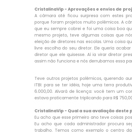
CristalinaVip - Aprovações e envios de
pro
A câmara até ficou surpresa com estes pr
porque foram projetos muito polêmicos. A câma
que eu sempre cobrei e foi uma coisa boa que 
mesmo projeto, teve algumas coisas que nó
eleição de diretores nas escolas. Uma coisa que
livre escolha do seu diretor. Ele queria acab
diretor que ele quisesse. Aí ia virar diretor 
assim não funciona e nós derrubamos essa par
Teve outros projetos polêmicos, querendo au
ITBI: para se ter idéia, hoje uma terra produt
6.000,00. Alvará de licença: você tem um co
estava praticamente triplicando para R$ 750,0
CristalinaVip - Qual a sua avaliação deste
Eu acho que esse primeiro ano teve coisas posi
Eu acho que cada administrador procura seg
trabalho. Temos como exemplo o centro da n