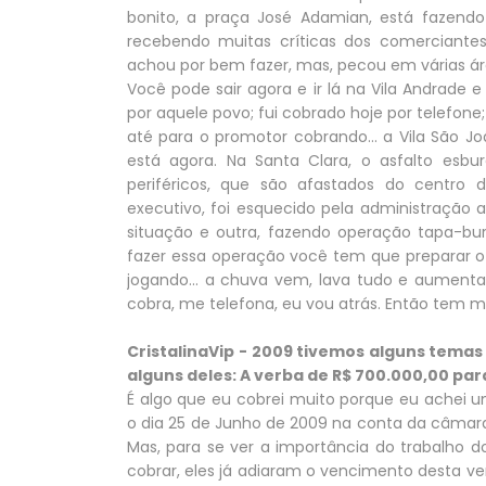
bonito, a praça José Adamian, está fazen
recebendo muitas críticas dos comerciantes
achou por bem fazer, mas, pecou em várias ár
Você pode sair agora e ir lá na Vila Andrade
por aquele povo; fui cobrado hoje por telefone; 
até para o promotor cobrando... a Vila São
está agora. Na Santa Clara, o asfalto esbur
periféricos, que são afastados do centro 
executivo, foi esquecido pela administração a
situação e outra, fazendo operação tapa-bura
fazer essa operação você tem que preparar o
jogando... a chuva vem, lava tudo e aumenta
cobra, me telefona, eu vou atrás. Então tem ma
CristalinaVip
- 2009 tivemos alguns temas
alguns deles: A verba de R$ 700.000,00 par
É algo que eu cobrei muito porque eu achei u
o dia 25 de Junho de 2009 na conta da câmara
Mas, para se ver a importância do trabalho
cobrar, eles já adiaram o vencimento desta ver