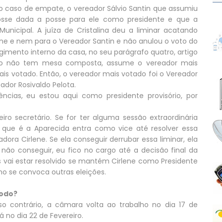
o caso de empate, o vereador Sálvio Santin que assumiu
fosse dada a posse para ele como presidente e que a
nicipal. A juíza de Cristalina deu a liminar acatando
ne e nem para o Vereador Santin e não anulou o voto do
egimento interno da casa, no seu parágrafo quatro, artigo
ndo não tem mesa composta, assume o vereador mais
ais votado. Então, o vereador mais votado foi o Vereador
dor Rosivaldo Pelota.
ncias, eu estou aqui como presidente provisório, por
ro secretário. Se for ter alguma sessão extraordinária
 que é a Aparecida entra como vice até resolver essa
dora Cirlene. Se ela conseguir derrubar essa liminar, ela
 não conseguir, eu fico no cargo até a decisão final da
as vai estar resolvido se mantém Cirlene como Presidente
o se convoca outras eleições.
íodo?
aso contrário, a câmara volta ao trabalho no dia 17 de
 no dia 22 de Fevereiro.