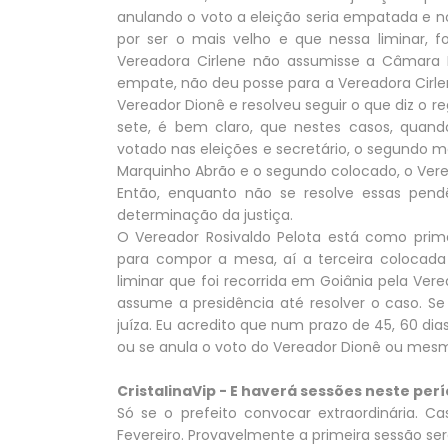
anulando o voto a eleição seria empatada e n
por ser o mais velho e que nessa liminar, 
Vereadora Cirlene não assumisse a Câmara Mu
empate, não deu posse para a Vereadora Cirle
Vereador Dionê e resolveu seguir o que diz o r
sete, é bem claro, que nestes casos, qua
votado nas eleições e secretário, o segundo m
Marquinho Abrão e o segundo colocado, o Verea
Então, enquanto não se resolve essas pendê
determinação da justiça.
O Vereador Rosivaldo Pelota está como primei
para compor a mesa, aí a terceira colocada
liminar que foi recorrida em Goiânia pela Verea
assume a presidência até resolver o caso. Se
juíza. Eu acredito que num prazo de 45, 60 di
ou se anula o voto do Vereador Dionê ou mesm
CristalinaVip - E haverá sessões neste per
Só se o prefeito convocar extraordinária. C
Fevereiro. Provavelmente a primeira sessão será