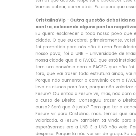
temos que acatar, respeitar e obedecer. Esse tra
Vamos cobrar, correr atrás. Eu espero que es
CristalinaVip - Outra questão debatida na
contra, colocando alguns pontos negativos 
Eu quero esclarecer a todo nosso povo que 
cidade. O que eu cobrei, primeiramente, votei
foi prometido para nós não é uma Faculdade
nosso povo; foi a UNB – universidade de Bras
nossa cidade que é a FACEC, que está instala
tem um convênio com a FACEC que não foi c
fora, que vai trazer toda estrutura ainda, vai
Porque não aumentar o convênio com a FACEC
leva os alunos para fora, porque não valoriza
Fesurv? Ou então a Fesurv vir, mas, não com 
o curso de Direito. Conseguiu trazer o Direi
curso? Será que é justo? Tem que ter a conco
Fesurv vir para Cristalina, mas, temos que a
valorizada, a Fesurv também ta vindo para s
esperávamos era a UNB. E a UNB não veio. Po
despesa. Porque lá não vai ser de graça. Eu 