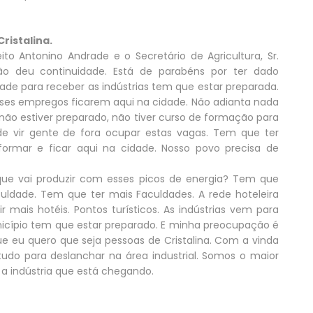
Cristalina.
to Antonino Andrade e o Secretário de Agricultura, Sr.
ção deu continuidade. Está de parabéns por ter dado
dade para receber as indústrias tem que estar preparada.
es empregos ficarem aqui na cidade. Não adianta nada
o não estiver preparado, não tiver curso de formação para
 de vir gente de fora ocupar estas vagas. Tem que ter
a formar e ficar aqui na cidade. Nosso povo precisa de
ue vai produzir com esses picos de energia? Tem que
uldade. Tem que ter mais Faculdades. A rede hoteleira
mais hotéis. Pontos turísticos. As indústrias vem para
unicípio tem que estar preparado. E minha preocupação é
e eu quero que seja pessoas de Cristalina. Com a vinda
m tudo para deslanchar na área industrial. Somos o maior
a a indústria que está chegando.