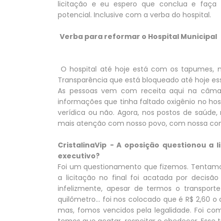
licitação e eu espero que conclua e faç
potencial. Inclusive com a verba do hospital.
Verba para reformar o Hospital Municipal
O hospital até hoje está com os tapumes, 
Transparência que está bloqueado até hoje ess
As pessoas vem com receita aqui na câmar
informações que tinha faltado oxigênio no hos
verídica ou não. Agora, nos postos de saúd
mais atenção com nosso povo, com nossa co
CristalinaVip
- A oposição questionou a l
executivo?
Foi um questionamento que fizemos. Tentamos 
a licitação no final foi acatada por decisão 
infelizmente, apesar de termos o transport
quilômetro... foi nos colocado que é R$ 2,60
mas, fomos vencidos pela legalidade. Foi co