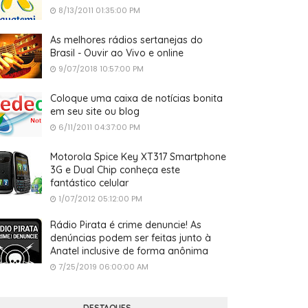
8/13/2011 01:35:00 PM
As melhores rádios sertanejas do
Brasil - Ouvir ao Vivo e online
9/07/2018 10:57:00 PM
Coloque uma caixa de notícias bonita
em seu site ou blog
6/11/2011 04:37:00 PM
Motorola Spice Key XT317 Smartphone
3G e Dual Chip conheça este
fantástico celular
1/07/2012 05:12:00 PM
Rádio Pirata é crime denuncie! As
denúncias podem ser feitas junto à
Anatel inclusive de forma anônima
7/25/2019 06:00:00 AM
DESTAQUES