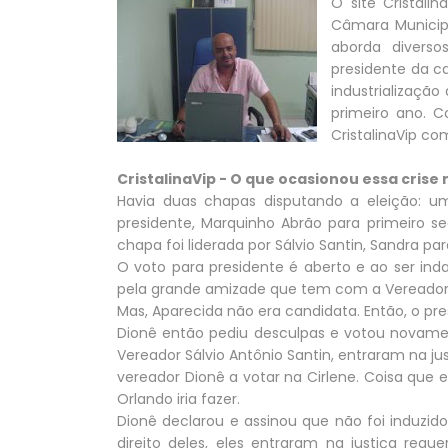
O site Cristali
Câmara Municipa
aborda diverso
presidente da ca
industrializaçã
primeiro ano. Co
CristalinaVip c
CristalinaVip - O que ocasionou essa crise
Havia duas chapas disputando a eleição: um
presidente, Marquinho Abrão para primeiro se
chapa foi liderada por Sálvio Santin, Sandra par
O voto para presidente é aberto e ao ser ind
pela grande amizade que tem com a Vereadora
Mas, Aparecida não era candidata. Então, o pre
Dionê então pediu desculpas e votou novamen
Vereador Sálvio Antônio Santin, entraram na ju
vereador Dionê a votar na Cirlene. Coisa que
Orlando iria fazer.
Dionê declarou e assinou que não foi induzi
direito deles, eles entraram na justiça req