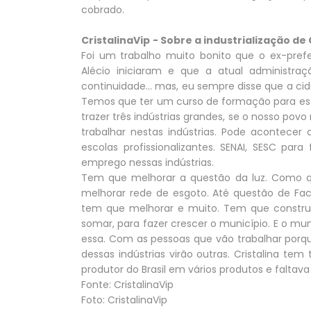
cobrado.
CristalinaVip
- Sobre a industrialização de 
Foi um trabalho muito bonito que o ex-prefei
Alécio iniciaram e que a atual administra
continuidade... mas, eu sempre disse que a ci
Temos que ter um curso de formação para ess
trazer três indústrias grandes, se o nosso pov
trabalhar nestas indústrias. Pode acontecer
escolas profissionalizantes. SENAI, SESC par
emprego nessas indústrias.
Tem que melhorar a questão da luz. Como q
melhorar rede de esgoto. Até questão de Fac
tem que melhorar e muito. Tem que construir 
somar, para fazer crescer o município. E o m
essa. Com as pessoas que vão trabalhar porqu
dessas indústrias virão outras. Cristalina te
produtor do Brasil em vários produtos e faltav
Fonte: CristalinaVip
Foto: CristalinaVip