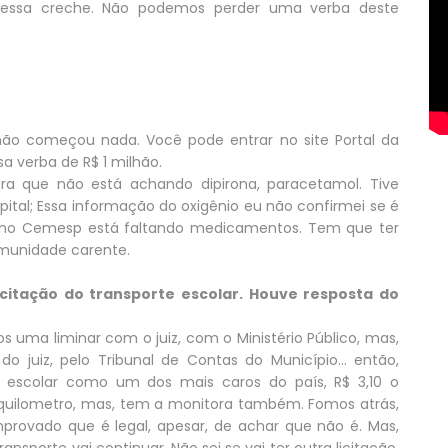
a essa creche. Não podemos perder uma verba deste
não começou nada. Você pode entrar no site Portal da
a verba de R$ 1 milhão.
a que não está achando dipirona, paracetamol. Tive
pital; Essa informação do oxigênio eu não confirmei se é
e, no Cemesp está faltando medicamentos. Tem que ter
munidade carente.
icitação do transporte escolar. Houve resposta do
uma liminar com o juiz, com o Ministério Público, mas,
do juiz, pelo Tribunal de Contas do Município... então,
e escolar como um dos mais caros do país, R$ 3,10 o
 o quilometro, mas, tem a monitora também. Fomos atrás,
mprovado que é legal, apesar, de achar que não é. Mas,